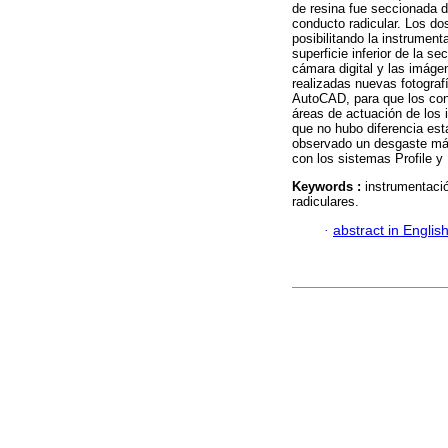
de resina fue seccionada d
conducto radicular. Los do
posibilitando la instrumen
superficie inferior de la s
cámara digital y las imáge
realizadas nuevas fotograf
AutoCAD, para que los cond
áreas de actuación de los 
que no hubo diferencia est
observado un desgaste más
con los sistemas Profile 
Keywords :
instrumentació
radiculares.
·
abstract in Englis