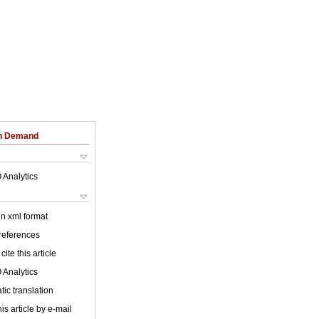
on Demand
 Analytics
 in xml format
 references
cite this article
 Analytics
ic translation
is article by e-mail