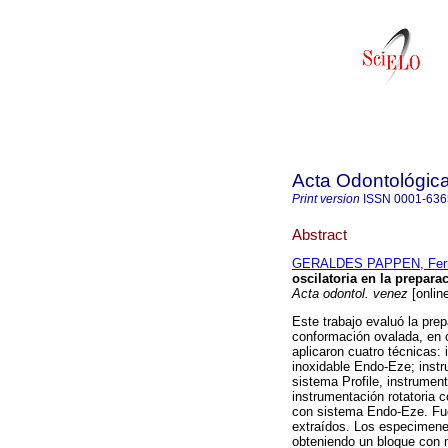
Acta Odontológic
Print version
ISSN
0001-636
Abstract
GERALDES PAPPEN, Fer
oscilatoria en la prepar
Acta odontol. venez
[onlin
Este trabajo evaluó la pre
conformación ovalada, en c
aplicaron cuatro técnicas:
inoxidable Endo-Eze; instru
sistema Profile, instrument
instrumentación rotatoria c
con sistema Endo-Eze. Fuer
extraídos. Los especimenes 
obteniendo un bloque con m