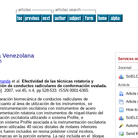
a Venezolana
Services 
5
Journal
SciELO
nanda
et al.
Efectividad de las técnicas rotatoria y
Article
ación de conductos radiculares de conformación ovalada
.
e]. 2007, vol.45, n.4, pp.528-533. ISSN 0001-6365.
Article
paración biomecánica de conductos radiculares de
Article
uanto al área de utilización de los instrumentos, se
 instrumentación oscilatoria con instrumentos de acero
How to 
mentación rotatoria con instrumentos de níquel-titanio del
ación oscilatoria utilizando o sistema Profile, e
SciELO
on sistema Profile asociada a la instrumentación oscilatoria
Automat
on utilizadas 40 raíces distales de molares inferiores
fueron incluidos en resina poliéster cristal incolora,
Send th
arcas en la porción externa. La raíz incluida en el bloque