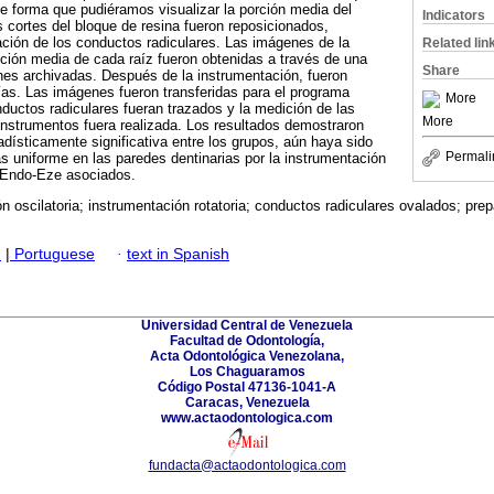
e forma que pudiéramos visualizar la porción media del
Indicators
s cortes del bloque de resina fueron reposicionados,
tación de los conductos radiculares. Las imágenes de la
Related lin
ección media de cada raíz fueron obtenidas a través de una
Share
nes archivadas. Después de la instrumentación, fueron
ías. Las imágenes fueron transferidas para el programa
More
uctos radiculares fueran trazados y la medición de las
More
instrumentos fuera realizada. Los resultados demostraron
adísticamente significativa entre los grupos, aún haya sido
Permali
 uniforme en las paredes dentinarias por la instrumentación
y Endo-Eze asociados.
n oscilatoria; instrumentación rotatoria; conductos radiculares ovalados; pre
h
|
Portuguese
·
text in Spanish
Universidad Central de Venezuela
Facultad de Odontología,
Acta Odontológica Venezolana,
Los Chaguaramos
Código Postal 47136-1041-A
Caracas, Venezuela
www.actaodontologica.com
fundacta@actaodontologica.com