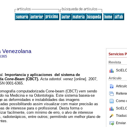
a Venezolana
Servicios 
6365
Revista
SciELO
al.
Importancia y aplicaciones del sistema de
Articulo
ada
Cone-Beam
(CBCT)
.
Acta odontol. venez
[online]. 2007,
SSN 0001-6365.
Articu
tomografia computadorizada Cone-beam (CBCT) vem sendo
Referen
o na Medicina e na Odontologia. Este sistema baseia-se
ge as deformidades e instabilidades das imagens
Como ci
adas possibilitando assim visualizar com maior precisão as
s de interesse para o profissional. Desta forma o
SciELO
lizar facilmente, com mínimo de erro, o alvo de interesse
Traduc
s, radioterápicos, entre outros; permitindo um melhor plano de
ntes.
Enviar 