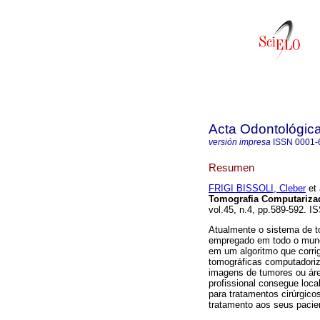
Acta Odontológic
versión impresa
ISSN
0001-
Resumen
FRIGI BISSOLI, Cleber
et 
Tomografia Computariz
vol.45, n.4, pp.589-592. I
Atualmente o sistema de 
empregado em todo o mund
em um algoritmo que corri
tomográficas computadoriz
imagens de tumores ou área
profissional consegue loca
para tratamentos cirúrgico
tratamento aos seus pacie