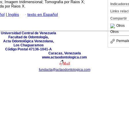
os; Imagem tridimensional; Tomografia por Raios X;
Indicadore
da por Raios X.
Links rela
ñol
|
Inglés
·
texto en Español
Compartir
Otros
Otros
Universidad Central de Venezuela
Facultad de Odontología,
Permali
Acta Odontológica Venezolana,
Los Chaguaramos
Código Postal 47136-1041-A
Caracas, Venezuela
www.actaodontologica.com
fundacta@actaodontologica.com