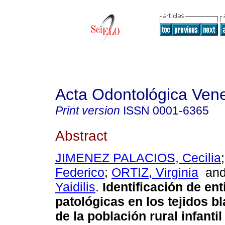
Acta Odontológica Ven
Print version
ISSN
0001-6365
Abstract
JIMENEZ PALACIOS, Cecilia
Federico
;
ORTIZ, Virginia
an
Yaidilis
.
I
dentificación de en
patológicas en los tejidos b
de la población rural infanti