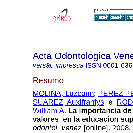
Acta Odontológica Ven
versão impressa
ISSN
0001-636
Resumo
MOLINA, Luzcarin
;
PEREZ PEL
SUAREZ, Auxifrantys
e
ROD
William A
.
La importancia de
valores en la educacion sup
odontol. venez
[online]. 2008, 