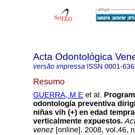
Acta Odontológica Ven
versão impressa
ISSN
0001-636
Resumo
GUERRA, M E
et al.
Program
odontología preventiva dirig
niñas vih (+) en edad tempr
verticalmente expuestos
.
Act
venez
[online]. 2008, vol.46, n