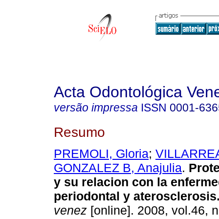
Acta Odontológica Ven
versão impressa
ISSN
0001-636
Resumo
PREMOLI, Gloria
;
VILLARREA
GONZALEZ B, Anajulia
.
P
rot
y su relacion con la enferm
periodontal y aterosclerosis
venez
[online]. 2008, vol.46, n