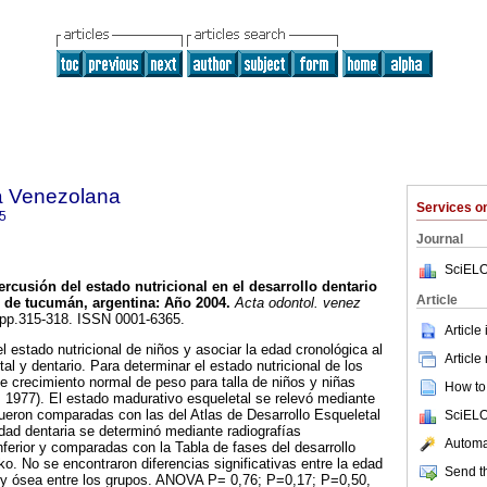
a Venezolana
Services 
5
Journal
SciELO
rcusión del estado nutricional en el desarrollo dentario
Article
s de tucumán, argentina
:
Año 2004
.
Acta odontol. venez
3, pp.315-318. ISSN 0001-6365.
Article
el estado nutricional de niños y asociar la edad cronológica al
Article
l y dentario. Para determinar el estado nutricional de los
de crecimiento normal de peso para talla de niños y niñas
How to 
l, 1977). El estado madurativo esqueletal se relevó mediante
 fueron comparadas con las del Atlas de Desarrollo Esqueletal
SciELO
dad dentaria se determinó mediante radiografías
Automat
nferior y comparadas con la Tabla de fases del desarrollo
o. No se encontraron diferencias significativas entre la edad
Send th
a y ósea entre los grupos. ANOVA P= 0,76; P=0,17; P=0,50,