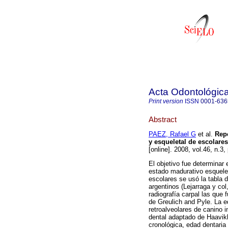
Acta Odontológic
Print version
ISSN
0001-636
Abstract
PAEZ, Rafael G
et al.
Repe
y esqueletal de escolare
[online]. 2008, vol.46, n.
El objetivo fue determinar 
estado madurativo esqueleta
escolares se usó la tabla 
argentinos (Lejarraga y co
radiografía carpal las que
de Greulich and Pyle. La e
retroalveolares de canino i
dental adaptado de Haavikk
cronológica, edad dentari