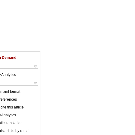
on Demand
 Analytics
 in xml format
 references
cite this article
 Analytics
ic translation
is article by e-mail