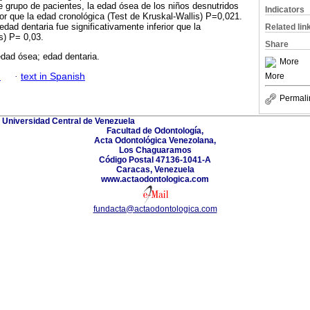
 grupo de pacientes, la edad ósea de los niños desnutridos
Indicators
ior que la edad cronológica (Test de Kruskal-Wallis) P=0,021.
 edad dentaria fue significativamente inferior que la
Related lin
s) P= 0,03.
Share
edad ósea; edad dentaria.
More
h
·
text in Spanish
More
Permali
Universidad Central de Venezuela
Facultad de Odontología,
Acta Odontológica Venezolana,
Los Chaguaramos
Código Postal 47136-1041-A
Caracas, Venezuela
www.actaodontologica.com
fundacta@actaodontologica.com