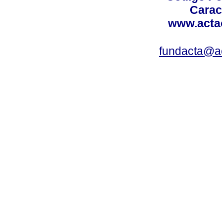
Carac
www.acta
fundacta@a