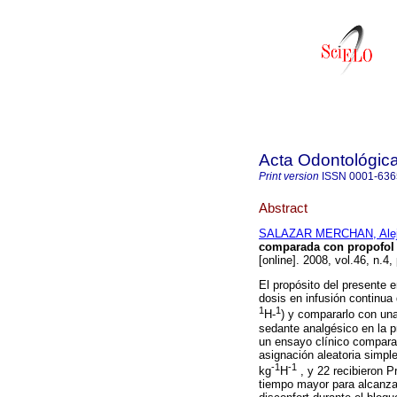
Acta Odontológic
Print version
ISSN
0001-636
Abstract
SALAZAR MERCHAN, Alej
comparada con propofol 
[online]. 2008, vol.46, n.
El propósito del presente e
dosis en infusión continua
1
1
H-
) y compararlo con un
sedante analgésico en la p
un ensayo clínico comparat
asignación aleatoria simpl
-1
-1
kg
H
, y 22 recibieron 
tiempo mayor para alcanza