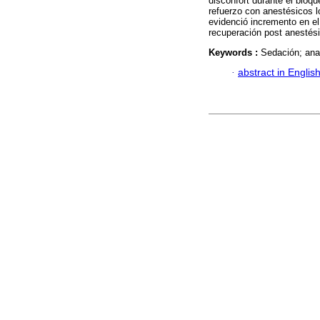
disconfort durante el bloq
refuerzo con anestésicos 
evidenció incremento en el
recuperación post anestési
Keywords :
Sedación; ana
·
abstract in Englis