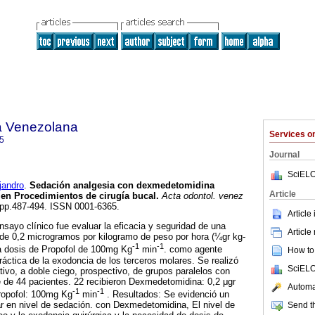
a Venezolana
Services 
5
Journal
SciELO
andro
.
Sedación analgesia con dexmedetomidina
Article
en Procedimientos de cirugía bucal
.
Acta odontol. venez
4, pp.487-494. ISSN 0001-6365.
Article
nsayo clínico fue evaluar la eficacia y seguridad de una
Article
 de 0,2 microgramos por kilogramo de peso por hora (¼gr kg-
-1
-1
a dosis de Propofol de 100mg Kg
min
. como agente
How to 
ráctica de la exodoncia de los terceros molares. Se realizó
SciELO
ivo, a doble ciego, prospectivo, de grupos paralelos con
e de 44 pacientes. 22 recibieron Dexmedetomidina: 0,2 μgr
Automat
-1
-1
Propofol: 100mg Kg
min
. Resultados: Se evidenció un
r en nivel de sedación. con Dexmedetomidina, El nivel de
Send th