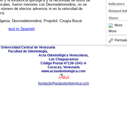
ueo y la exodoncia quirúrgica y la necesidad de dosis de
Indicators
locales, fueron menores con Dexmedetomidina, no se
 número de efectos adversos ni en la velocidad de
Related lin
ca.
Share
lgesia; Dexmedetomidina; Propofol; Cirugía Bucal.
More
h
·
text in Spanish
More
Permali
Universidad Central de Venezuela
Facultad de Odontología,
Acta Odontológica Venezolana,
Los Chaguaramos
Código Postal 47136-1041-A
Caracas, Venezuela
www.actaodontologica.com
fundacta@actaodontologica.com