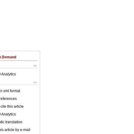
on Demand
 Analytics
 in xml format
 references
cite this article
 Analytics
ic translation
is article by e-mail