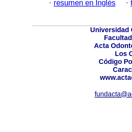
·
resumen en Inglés
·
Universidad 
Facultad
Acta Odont
Los 
Código Po
Carac
www.acta
fundacta@a