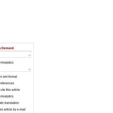
on Demand
 Analytics
 in xml format
 references
cite this article
 Analytics
ic translation
is article by e-mail