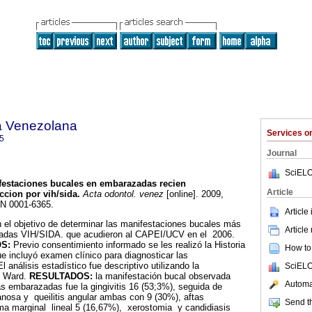
a Venezolana
Services 
5
Journal
SciELO
festaciones bucales en embarazadas recien
Article
ccion por vih/sida
.
Acta odontol. venez
[online]. 2009,
SN 0001-6365.
Article
n el objetivo de determinar las manifestaciones bucales más
Article
zadas VIH/SIDA. que acudieron al CAPEI/UCV en el 2006.
S:
Previo consentimiento informado se les realizó la Historia
How to 
 incluyó examen clínico para diagnosticar las
 análisis estadístico fue descriptivo utilizando la
SciELO
e Ward.
RESULTADOS:
la manifestación bucal observada
Automat
s embarazadas fue la gingivitis 16 (53;3%), seguida de
osa y queilitis angular ambas con 9 (30%), aftas
Send th
ema marginal lineal 5 (16,67%), xerostomia y candidiasis