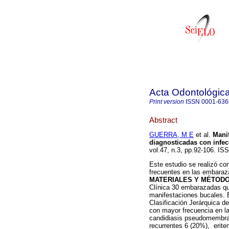
Acta Odontológic
Print version
ISSN
0001-636
Abstract
GUERRA, M E
et al.
Mani
diagnosticadas con infec
vol.47, n.3, pp.92-106. IS
Este estudio se realizó co
frecuentes en las embara
MATERIALES Y MÉTODO
Clínica 30 embarazadas que
manifestaciones bucales. El
Clasificación Jerárquica d
con mayor frecuencia en la
candidiasis pseudomembran
recurrentes 6 (20%), erit