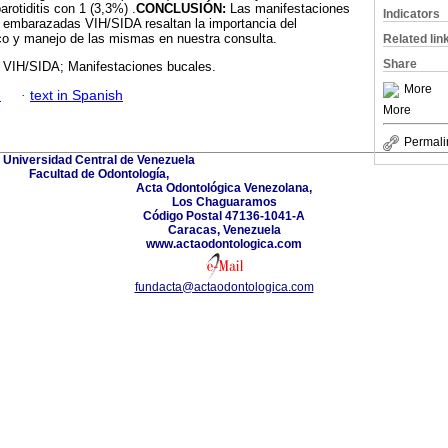
rotiditis con 1 (3,3%) .
CONCLUSIÓN:
Las manifestaciones
Indicators
 embarazadas VIH/SIDA resaltan la importancia del
ico y manejo de las mismas en nuestra consulta.
Related lin
Share
VIH/SIDA; Manifestaciones bucales.
More
h
·
text in Spanish
More
Permali
Universidad Central de Venezuela
Facultad de Odontología,
Acta Odontológica Venezolana,
Los Chaguaramos
Código Postal 47136-1041-A
Caracas, Venezuela
www.actaodontologica.com
fundacta@actaodontologica.com