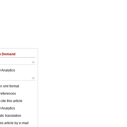
on Demand
 Analytics
 in xml format
 references
cite this article
 Analytics
ic translation
is article by e-mail