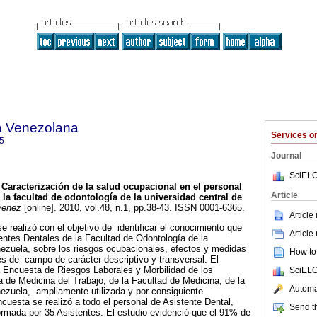
a Venezolana
Services 
5
Journal
SciELO
Caracterización de la salud ocupacional en el personal
Article
 la facultad de odontología de la universidad central de
venez
[online]. 2010, vol.48, n.1, pp.38-43. ISSN 0001-6365.
Article
e realizó con el objetivo de identificar el conocimiento que
Article
entes Dentales de la Facultad de Odontología de la
ezuela, sobre los riesgos ocupacionales, efectos y medidas
How to 
es de campo de carácter descriptivo y transversal. El
a Encuesta de Riesgos Laborales y Morbilidad de los
SciELO
a de Medicina del Trabajo, de la Facultad de Medicina, de la
Automat
ezuela, ampliamente utilizada y por consiguiente
cuesta se realizó a todo el personal de Asistente Dental,
Send th
rmada por 35 Asistentes. El estudio evidenció que el 91% de