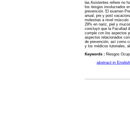
las Asistentes refiere no h
los riesgos involucrados e
prevención. El examen Pre
anual, pre y post vacacion
molestias a nivel músculo 
29% en nariz, piel y mucos
concluyó que la Facultad d
cumple con los aspectos pa
aspectos relacionados con 
de prevención, así como c
y los médicos tutoriales, a
Keywords :
Riesgos Ocupa
·
abstract in Englis