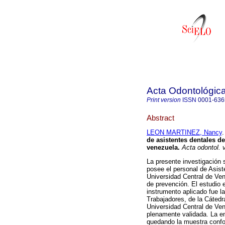
Acta Odontológic
Print version
ISSN
0001-636
Abstract
LEON MARTINEZ, Nancy
.
de asistentes dentales de
venezuela
.
Acta odontol. 
La presente investigación s
posee el personal de Asist
Universidad Central de Ven
de prevención. El estudio 
instrumento aplicado fue l
Trabajadores, de la Cátedr
Universidad Central de Ven
plenamente validada. La en
quedando la muestra confo