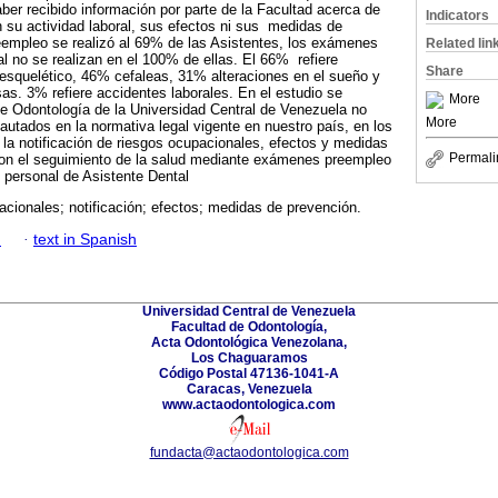
aber recibido información por parte de la Facultad acerca de
Indicators
n su actividad laboral, sus efectos ni sus medidas de
empleo se realizó al 69% de las Asistentes, los exámenes
Related lin
al no se realizan en el 100% de ellas. El 66% refiere
Share
esquelético, 46% cefaleas, 31% alteraciones en el sueño y
as. 3% refiere accidentes laborales. En el estudio se
More
e Odontología de la Universidad Central de Venezuela no
More
utados en la normativa legal vigente en nuestro país, en los
la notificación de riesgos ocupacionales, efectos y medidas
Permali
on el seguimiento de la salud mediante exámenes preempleo
l personal de Asistente Dental
cionales; notificación; efectos; medidas de prevención.
h
·
text in Spanish
Universidad Central de Venezuela
Facultad de Odontología,
Acta Odontológica Venezolana,
Los Chaguaramos
Código Postal 47136-1041-A
Caracas, Venezuela
www.actaodontologica.com
fundacta@actaodontologica.com