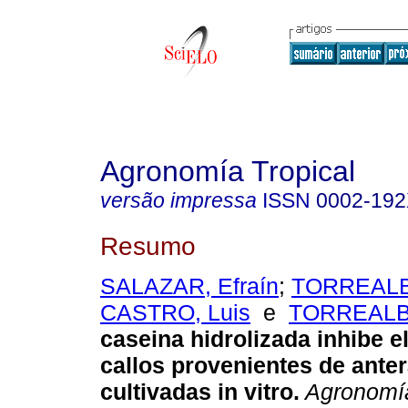
Agronomía Tropical
versão impressa
ISSN
0002-19
Resumo
SALAZAR, Efraín
;
TORREALBA
CASTRO, Luis
e
TORREALBA
caseina hidrolizada inhibe e
callos provenientes de ante
cultivadas in vitro
.
Agronomía