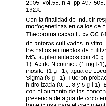
2005, vol.55, n.4, pp.497-505
192X.
Con la finalidad de inducir re
morfogenéticas en callos de 
Theobroma cacao L. cv OC 61
de anteras cultivadas in vitro
los callos en medios de cultiv
MS, suplementados con 45 g l
1), Acido Nicotínico (1 mg l-1)
inositol (1 g l-1), agua de coc
Sigma (6 g l-1). Fueron proba
hidrolizada (0, 1, 3 y 5 g l-1).
con el aumento de las concent
presencia de agua de coco en 
beneficiosa para el crecimient