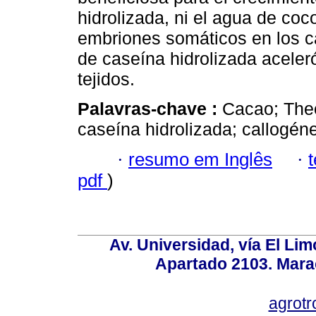
hidrolizada, ni el agua de coc
embriones somáticos en los ca
de caseína hidrolizada aceler
tejidos.
Palavras-chave :
Cacao; Theo
caseína hidrolizada; callogéne
·
resumo em Inglês
·
pdf
)
Av. Universidad, vía El Lim
Apartado 2103. Mara
agrotr