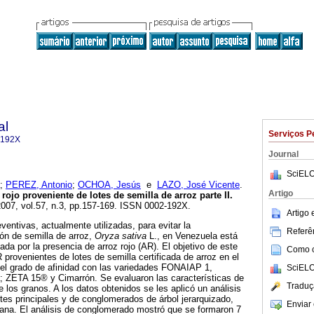
al
Serviços P
-192X
Journal
SciELO
;
PEREZ, Antonio
;
OCHOA, Jesús
e
LAZO, José Vicente
.
Artigo
 rojo proveniente de lotes de semilla de arroz parte II
.
2007, vol.57, n.3, pp.157-169. ISSN 0002-192X.
Artigo
ventivas, actualmente utilizadas, para evitar la
Referên
ón de semilla de arroz,
Oryza sativa
L., en Venezuela está
a por la presencia de arroz rojo (AR). El objetivo de este
Como ci
AR provenientes de lotes de semilla certificada de arroz en el
el grado de afinidad con las variedades FONAIAP 1,
SciELO
ZETA 15® y Cimarrón. Se evaluaron las características de
Traduç
e los granos. A los datos obtenidos se les aplicó un análisis
es principales y de conglomerados de árbol jerarquizado,
Enviar 
iana. El análisis de conglomerado mostró que se formaron 7