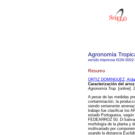
Agronomía Tropic
versão impressa
ISSN
0002
Resumo
ORTIZ DOMINGUEZ, Aída
Caracterización del arroz
Agronomía Trop.
[online]. 
A pesar de las medidas pre
contaminación, la producci
siendo seriamente amenazad
trabajo fue clasificar los 
estado Portuguesa, según 
FEDEARROZ 50, D-Sativa; 
morfología de la planta y d
multivariado por component
usando la distancia Euclid