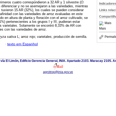
rimeros cuatro correspondieron a 32 AR y 1 silvestre (
O.
Indicadore
n diferenciar y no se asemejaron a las variedades, mientras
s tuvieron 15 AR (32%), los cuales se pueden considerar
Links rela
a afinidad con las variedades de arroz evaluadas en este
Compartilh
do en altura de planta y floración con el arroz cultivado, se
%) pertenecientes a los grupos I y III, pudieran estar
Mais
s varietales. Solamente se encontró 8,33% de AR con
Mais
tes con las variedades de arroz.
ryza sativa
L; arroz rojo; varietales; producción de semilla.
Permali
·
texto em Espanhol
 vía El Limón, Edificio Gerencia General, INIA. Apartado 2103. Maracay 2105. 
agrotrop@inia.gov.ve