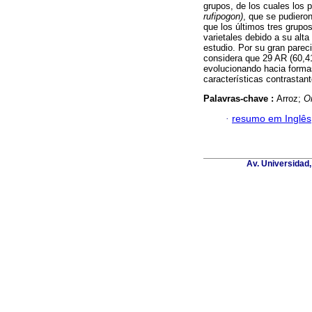
grupos, de los cuales los p
rufipogon)
, que se pudiero
que los últimos tres grupo
varietales debido a su alt
estudio. Por su gran pareci
considera que 29 AR (60,41
evolucionando hacia forma
características contrastan
Palavras-chave :
Arroz;
O
·
resumo em Inglês
Av. Universidad,