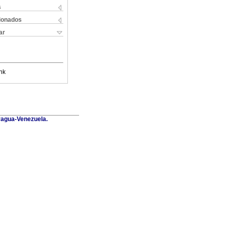
s
cionados
ar
nk
Aragua-Venezuela.