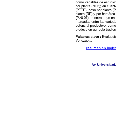
como variables de estudio: 
por planta (NTP); en cuanto
(PTTP), peso por planta (P
planta (RP) y por hectárea
(P>0,01), mientras que en
marcadas entre las varieda
potencial productivo, como 
producción agrícola tradici
Palabras clave :
Evaluaci
Venezuela.
·
resumen en Inglé
Av. Universidad,