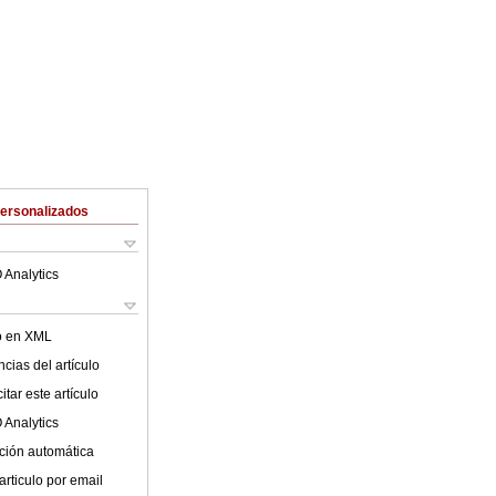
Personalizados
 Analytics
lo en XML
cias del artículo
tar este artículo
 Analytics
ción automática
articulo por email