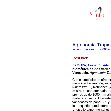
Agronomía Tropic
versión impresa
ISSN
0002-
Resumen
ZAMORA, Frank R
;
SANCH
biométrica de dos varied
Venezuela
.
Agronomía Tro
Con el propósito de ofrecer
municipio Federación, est
tuberosum
L., Kennebec (VK
m.s.n.m., caracterizada 
promedias de 1000 mm año-
materia orgánica. El objet
variedades de papa, VK y V
los pequeños productores d
El diseño experimental uti