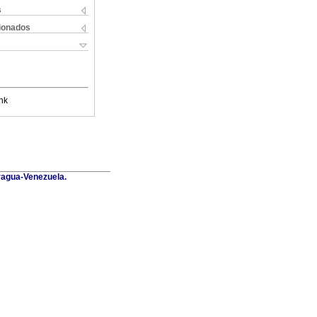
s
cionados
nk
Aragua-Venezuela.