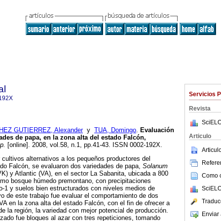
al
Servicios 
192X
Revista
SciELO
EZ GUTIERREZ, Alexander
y
TUA, Domingo
.
Evaluación
Articulo
ades de papa, en la zona alta del estado Falcón,
p.
[online]. 2008, vol.58, n.1, pp.41-43. ISSN 0002-192X.
Articu
 cultivos alternativos a los pequeños productores del
Referen
ado Falcón, se evaluaron dos variedades de papa,
Solanum
) y Atlantic (VA), en el sector La Sabanita, ubicada a 800
Como ci
como bosque húmedo premontano, con precipitaciones
1 y suelos bien estructurados con niveles medios de
SciELO
ivo de este trabajo fue evaluar el comportamiento de dos
Traduc
A en la zona alta del estado Falcón, con el fin de ofrecer a
e la región, la variedad con mejor potencial de producción.
Enviar 
lizado fue bloques al azar con tres repeticiones, tomando