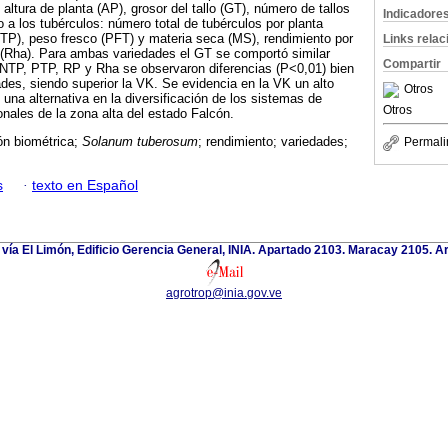
altura de planta (AP), grosor del tallo (GT), número de tallos
Indicadore
 a los tubérculos: número total de tubérculos por planta
TP), peso fresco (PFT) y materia seca (MS), rendimiento por
Links rela
 (Rha). Para ambas variedades el GT se comportó similar
Compartir
 NTP, PTP, RP y Rha se observaron diferencias (P<0,01) bien
des, siendo superior la VK. Se evidencia en la VK un alto
Otros
una alternativa en la diversificación de los sistemas de
Otros
onales de la zona alta del estado Falcón.
ón biométrica;
Solanum tuberosum
; rendimiento; variedades;
Permali
s
·
texto en Español
 vía El Limón, Edificio Gerencia General, INIA. Apartado 2103. Maracay 2105. 
agrotrop@inia.gov.ve