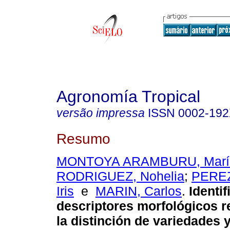
Agronomía Tropical
versão impressa
ISSN
0002-19
Resumo
MONTOYA ARAMBURU, Marí
RODRIGUEZ, Nohelia
;
PEREZ
Iris
e
MARIN, Carlos
.
Identi
descriptores morfológicos r
la distinción de variedades y