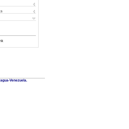
ks
nk
Aragua-Venezuela.