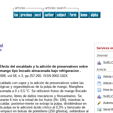
al
Services 
2X
Journal
SciELO
Efecto del escaldado y la adición de preservativos sobre
Article
e mango tipo bocado almacenada bajo refrigeracion
.
2008, vol.58, n.3, pp.257-265. ISSN 0002-192X.
Article
scaldado con vapor y la adición de preservativos sobre las
Article
ógicas y organolépticas de la pulpa de mango, Mangifera
How to 
lmacenada a 0 ± 0,5 °C. Se utilizaron frutos de mango Bocado
onsumo, libres de daños mecánicos y fitosanitarios. Se
SciELO
rante 6 min a la mitad de los frutos (N= 100), mientras la
Automat
caldar; posterior-mente se extrajo la pulpa, dividiéndose en
la pulpa se le adicionó ácido cítrico al 0,3% y benzoato de
Send th
 empacó en bolsas de polietileno (150 g/bolsa), sellándose al