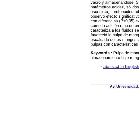
vacío y almacenándose. Se 
parámetros acidez, sólidos
ascórbico, carotenoides tot
observó efecto significati
con diferencias (P≤0,05) e
como la adición o no de pr
caracteriza a los fluidos s
favoreció la pulpa de mang
escaldado de los mangos du
pulpas con características
Keywords :
Pulpa de mango
almacenamiento bajo refrig
·
abstract in Englis
Av. Universidad,