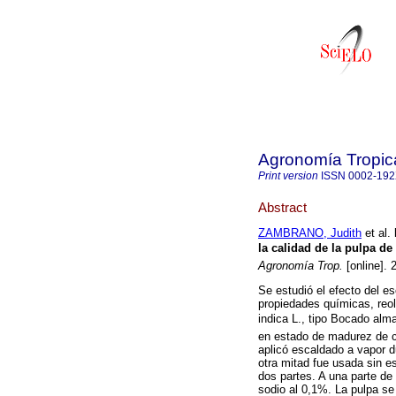
Agronomía Tropic
Print version
ISSN
0002-19
Abstract
ZAMBRANO, Judith
et al.
la calidad de la pulpa d
Agronomía Trop.
[online]. 
Se estudió el efecto del e
propiedades químicas, reol
indica L., tipo Bocado a
en estado de madurez de c
aplicó escaldado a vapor du
otra mitad fue usada sin es
dos partes. A una parte de 
sodio al 0,1%. La pulpa se