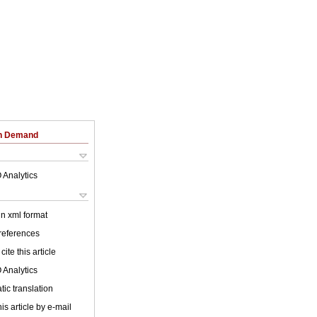
on Demand
 Analytics
 in xml format
 references
cite this article
 Analytics
ic translation
is article by e-mail