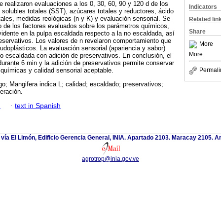
realizaron evaluaciones a los 0, 30, 60, 90 y 120 d de los
Indicators
 solubles totales (SST), azúcares totales y reductores, ácido
ales, medidas reológicas (n y K) y evalua­ción sensorial. Se
Related lin
vo de los factores evaluados sobre los parámetros químicos,
Share
vidente en la pulpa escaldada respecto a la no escaldada, así
eservativos. Los valores de n revelaron comportamiento que
More
eudoplásticos. La evaluación sensorial (apariencia y sabor)
More
o escaldada con adición de preservativos. En conclusión, el
rante 6 min y la adición de preservativos permite conservar
 químicas y calidad sensorial aceptable.
Permali
; Mangifera indica L; calidad; escaldado; preservativos;
eración.
h
·
text in Spanish
 vía El Limón, Edificio Gerencia General, INIA. Apartado 2103. Maracay 2105. 
agrotrop@inia.gov.ve