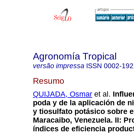
Agronomía Tropical
versão impressa
ISSN
0002-19
Resumo
QUIJADA, Osmar
et al.
Influe
poda y de la aplicación de n
y
tiosulfato potásico sobre 
Maracaibo, Venezuela. II
:
Pr
índices de eficiencia produc