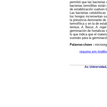
permitió que las bacterias m
bacterias termófilas están
de estabilización vuelven l
Las bacterias celulolítica
los hongos incrementan su 
la presencia dominante de
termofílica y en la de est
terreus
,
A.
flavus
,
A. níge
germinación de hortalizas 
lo que indica que el mater
sustrato para la germinaci
Palavras-chave :
microorg
·
resumo em Inglês
Av. Universidad,