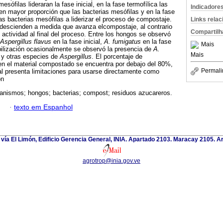
esófilas lideraran la fase inicial, en la fase termofílica las
Indicadore
 en mayor proporción que las bacterias mesófilas y en la fase
as bacterias mesófilas a liderizar el proceso de compostaje.
Links rela
s descienden a medida que avanza elcompostaje, al contrario
Compartilh
actividad al final del proceso. Entre los hongos se observó
Aspergillus flavus
en la fase inicial,
A. fumigatus
en la fase
Mais
abilización ocasionalmente se observó la presencia de
A.
Mais
r
y otras especies de
Aspergillus
. El porcentaje de
en el material compostado se encuentra por debajo del 80%,
Permali
ial presenta limitaciones para usarse directamente como
ón
anismos; hongos; bacterias; compost; residuos azucareros.
·
texto em Espanhol
 vía El Limón, Edificio Gerencia General, INIA. Apartado 2103. Maracay 2105. 
agrotrop@inia.gov.ve