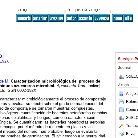
al
Serviços P
-192X
Journal
SciELO
de M
.
Caracterización microbiológica del proceso
de
Artigo
esiduos azucareros microbial
.
Agronomía Trop.
[online].
-316. ISSN 0002-192X.
Artigo
ue caracterizar microbiológicamente el proceso de compostaje
Referên
reros y evaluar su efecto sobre el grado de maduración del
eso de compostaje se tomaron muestras compuestas,
Como ci
biológicos: cuantificación de bacterias heterótrofas aerobias
terias celulolíticas y hongos, como la caracterización
SciELO
úngica. Se cuantificaron las bacterias heterótrofas aerobias
Traduç
los hongos por el método de recuento en placas y las
r el método del número más probable, luego se evaluó la
Enviar 
te pruebas de germinación. El pH cercano a la neutralidad