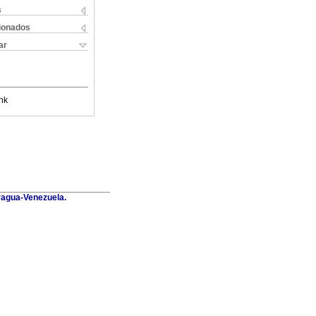
s
cionados
ar
nk
Aragua-Venezuela.