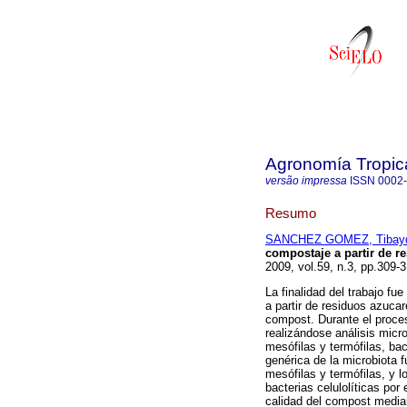
Agronomía Tropic
versão impressa
ISSN
0002
Resumo
SANCHEZ GOMEZ, Tibay
compostaje a partir de r
2009, vol.59, n.3, pp.309
La finalidad del trabajo f
a partir de residuos azuca
compost. Durante el proc
realizándose análisis micro
mesófilas y termófilas, bac
genérica de la microbiota f
mesófilas y termófilas, y 
bacterias celulolíticas po
calidad del compost median