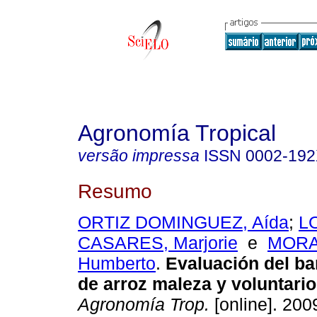
Agronomía Tropical
versão impressa
ISSN
0002-19
Resumo
ORTIZ DOMINGUEZ, Aída
;
L
CASARES, Marjorie
e
MORA
Humberto
.
Evaluación del ba
de arroz maleza y voluntario
Agronomía Trop.
[online]. 2009