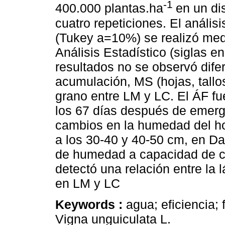
-1
400.000 plantas.ha
en un di
cuatro repeticiones. El anális
(Tukey a=10%) se realizó med
Análisis Estadístico (siglas en
resultados no se observó dife
acumulación, MS (hojas, tallo
grano entre LM y LC. El ÁF fu
los 67 días después de emerg
cambios en la humedad del hor
a los 30-40 y 40-50 cm, en Da
de humedad a capacidad de c
detectó una relación entre la 
en LM y LC
Keywords :
agua; eficiencia; 
Vigna unguiculata L.