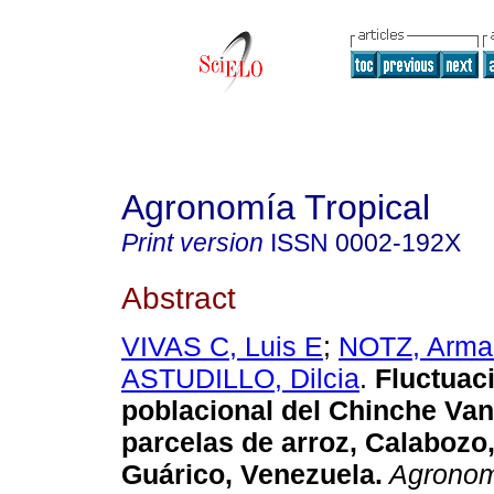
Agronomía Tropical
Print version
ISSN
0002-192X
Abstract
VIVAS C, Luis E
;
NOTZ, Arma
ASTUDILLO, Dilcia
.
Fluctuac
poblacional del Chinche Va
parcelas de arroz, Calabozo
Guárico, Venezuela
.
Agronom