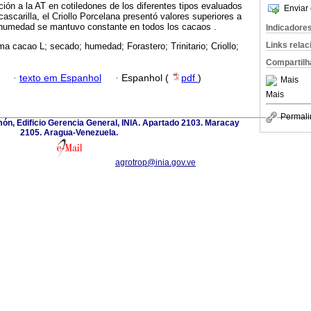
ción a la AT en cotiledones de los diferentes tipos evaluados
Enviar 
ascarilla, el Criollo Porcelana presentó valores superiores a
humedad se mantuvo constante en todos los cacaos .
Indicadore
Links rela
a cacao L; secado; humedad; Forastero; Trinitario; Criollo;
Compartilh
·
texto em Espanhol
·
Espanhol (
pdf
)
Mais
Mais
Permali
imón, Edificio Gerencia General, INIA. Apartado 2103. Maracay
2105. Aragua-Venezuela.
agrotrop@inia.gov.ve