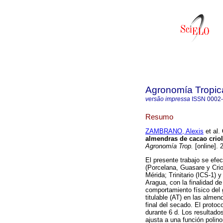
Agronomía Tropic
versão impressa
ISSN
0002
Resumo
ZAMBRANO, Alexis
et al.
almendras de cacao crioll
Agronomía Trop.
[online]. 
El presente trabajo se efe
(Porcelana, Guasare y Cri
Mérida; Trinitario (ICS-1)
Aragua, con la finalidad de
comportamiento físico del 
titulable (AT) en las almen
final del secado. El proto
durante 6 d. Los resultado
ajusta a una función polin