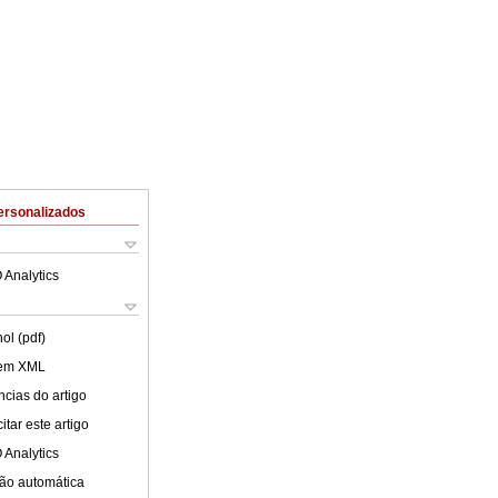
ersonalizados
 Analytics
ol (pdf)
 em XML
cias do artigo
tar este artigo
 Analytics
ão automática