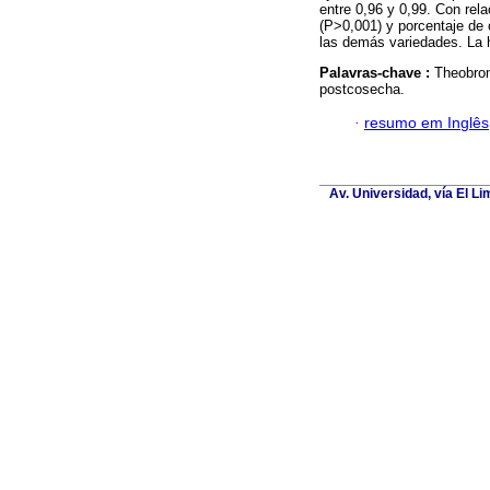
entre 0,96 y 0,99. Con rela
(P>0,001) y porcentaje de c
las demás variedades. La 
Palavras-chave :
Theobrom
postcosecha.
·
resumo em Inglês
Av. Universidad, vía El L