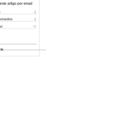
este artigo por email
s
cionados
ar
nk