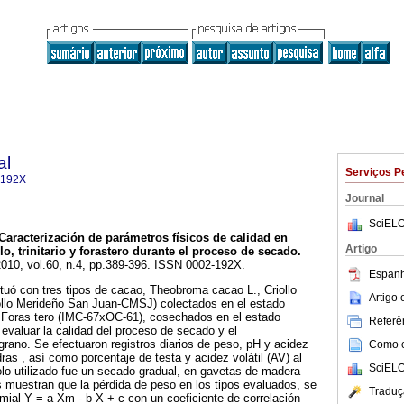
al
Serviços P
-192X
Journal
SciELO
Caracterización de parámetros físicos de calidad en
Artigo
o, trinitario y forastero durante el proceso de secado
.
2010, vol.60, n.4, pp.389-396. ISSN 0002-192X.
Espanh
ctuó con tres tipos de cacao, Theobroma cacao L., Criollo
Artigo
ollo Merideño San Juan-CMSJ) colectados en el estado
 y Foras tero (IMC-67xOC-61), cosechados en el estado
Referên
 evaluar la calidad del proceso de secado y el
grano. Se efectuaron registros diarios de peso, pH y acidez
Como ci
dras , así como porcentaje de testa y acidez volátil (AV) al
SciELO
colo utilizado fue un secado gradual, en gavetas de madera
s muestran que la pérdida de peso en los tipos evaluados, se
Traduç
omial Y = a Xm - b X + c con un coeficiente de correlación