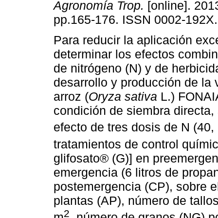
Agronomía Trop.
[online]. 2013
pp.165-176. ISSN 0002-192X.
Para reducir la aplicación exc
determinar los efectos combi
de nitrógeno (N) y de herbicid
desarrollo y producción de la
arroz (
Oryza sativa
L.) FONAI
condición de siembra directa,
efecto de tres dosis de N (40,
tratamientos de control químic
glifosato® (G)] en preemergen
emergencia (6 litros de propan
postemergencia (CP), sobre el
plantas (AP), número de tallo
2
m
, número de granos (NG) p