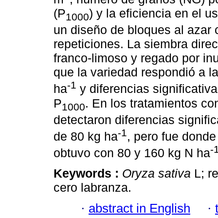
(P
) y la eficiencia en el u
1000
un diseño de bloques al azar 
repeticiones. La siembra direc
franco-limoso y regado por in
que la variedad respondió a l
-1
ha
y diferencias significativ
P
. En los tratamientos co
1000
detectaron diferencias signifi
-1
de 80 kg ha
, pero fue dond
-
obtuvo con 80 y 160 kg N ha
Keywords :
Oryza sativa
L; r
cero labranza.
·
abstract in English
·