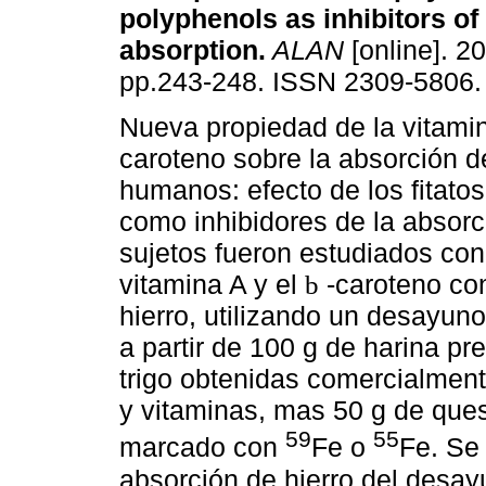
polyphenols as inhibitors of
absorption
.
ALAN
[online]. 20
pp.243-248. ISSN 2309-5806.
Nueva propiedad de la vitami
caroteno sobre la absorción d
humanos: efecto de los fitatos
como inhibidores de la absorci
sujetos fueron estudiados con 
vitamina A y el
-caroteno con
b
hierro, utilizando un desayun
a partir de 100 g de harina p
trigo obtenidas comercialmente
y vitaminas, mas 50 g de ques
59
55
marcado con
Fe o
Fe. Se 
absorción de hierro del desa