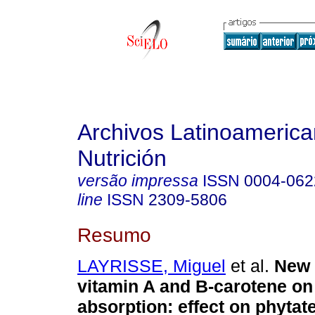
Archivos Latinoameric
Nutrición
versão impressa
ISSN
0004-062
line
ISSN
2309-5806
Resumo
LAYRISSE, Miguel
et al.
New 
vitamin A and B-carotene o
absorption
:
effect on phytat