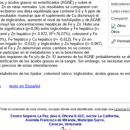
ípidos y ácidos grasos no esterificados (AGNE) y sobre el
Indicadore
y Zn en ratas normales. Los resultados se compararon con
recibieron una dieta equilibrada que contiene 0,6 y 6 ppm de
Links rela
resultados muestran que el suplemento de Cu disminuyó el
Compartir
y de triglicéridos, aumentó el nivel de fosfolípidos y de AGNE
nuyó las concentraciones hepáticas de Fe y Zn. Hubo una
Otros
e significativa (p<0.05) entre triglicéridos y Fe hepático (r=
Otros
2
erol y Zn hepático (r= 0.872; R
=76,07%), colesterol y Fe
0%), Fe hepático y Cu hepático (r= -0,612), Fe y Zn en
Permali
en hígado (r= -0,612), y triglicéridos y Zn hepático (r= 0,967).
ual el Fe y Zn determinan estos cambios no se conoce;
 participan en el metabolismo y en la biosíntesis del
céridos requieren de Fe y/o de Zn. El aumento de los AGNE probablemente se d
sterificación de los ácidos grasos en la sangre. Sin embargo, se necesitan es
precisos de estas interrelaciones.
tabolismo de los lípidos; colesterol sérico; triglicéridos; ácidos grasos no est
s
·
texto en Español
Todo el contenido de esta revista, excepto dónde está identificado, está bajo una
Licencia 
Centro Seguros La Paz, piso 4, Oficina E-41C, sector La California,
Avenida Francisco de Miranda, Municipio Sucre,
Caracas, Venezuela