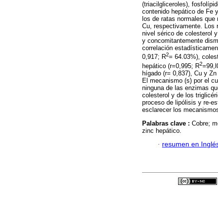
(triacilgliceroles), fosfol
contenido hepático de Fe 
los de ratas normales que 
Cu, respectivamente. Los 
nivel sérico de colesterol 
y concomitantemente dismi
correlación estadísticament
2
0,917; R
= 64.03%), colest
2
hepático (r=0,995; R
=99,l
hígado (r= 0,837), Cu y Zn 
El mecanismo (s) por el c
ninguna de las enzimas que
colesterol y de los trigli
proceso de lipólisis y re-e
esclarecer los mecanismos 
Palabras clave :
Cobre; me
zinc hepático.
·
resumen en Inglé