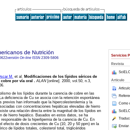
ericanos de Nutrición
Servicios 
0622
versión On-line
ISSN
2309-5806
Revista
SciELO
car M.
et al.
Modificaciones de los lípidos séricos de
Articulo
 cobre por vía oral
.
ALAN
[online]. 2000, vol.50, n.3,
06.
Articu
olismo de los lípidos durante la carencia de cobre en las
Referen
La deficiencia de Cu se asocia con la retención espontánea
os previos han informado que la hipercolesterolemia y la
Como ci
 asociadas con concentraciones hepáticas elevadas de hierro
iste una relación directa entre la magnitud de los lípidos en
SciELO
ón de hierro hepático. Basados en estos datos, se ha
Traduc
l responsable de la hiperlipemia de la carencia de Cu. En
el efecto de dosis crecientes de Cu (10, 20 y 50 ppm) en la
Enviar 
ico de lípidos totales, colesterol total, triglicéridos