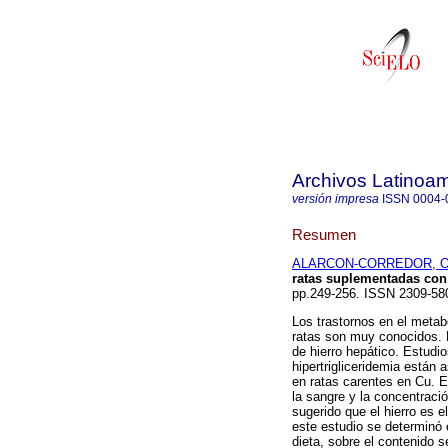
Archivos Latinoam
versión impresa
ISSN
0004-
Resumen
ALARCON-CORREDOR, Os
ratas suplementadas
con
pp.249-256. ISSN 2309-58
Los trastornos en el metab
ratas son muy conocidos. 
de hierro hepático. Estudi
hipertrigliceridemia están
en ratas carentes en Cu. Ex
la sangre y la concentraci
sugerido que el hierro es e
este estudio se determinó 
dieta, sobre el contenido sér