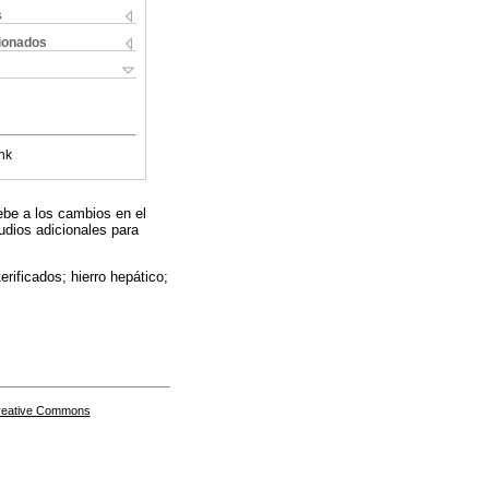
s
cionados
nk
ebe a los cambios en el
tudios adicionales para
erificados; hierro hepático;
Creative Commons