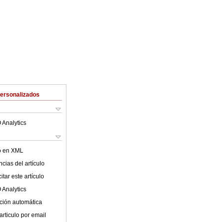
Personalizados
 Analytics
lo en XML
cias del artículo
tar este artículo
 Analytics
ción automática
articulo por email