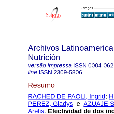
Archivos Latinoameric
Nutrición
versão impressa
ISSN
0004-062
line
ISSN
2309-5806
Resumo
RACHED DE PAOLI, Ingrid
;
H
PEREZ, Gladys
e
AZUAJE 
Arelis
.
Efectividad de dos in