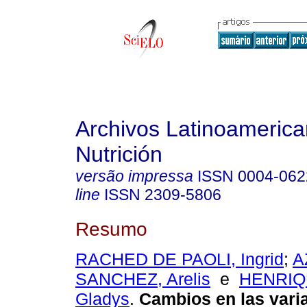
Archivos Latinoameric
Nutrición
versão impressa
ISSN
0004-062
line
ISSN
2309-5806
Resumo
RACHED DE PAOLI, Ingrid
;
A
SANCHEZ, Arelis
e
HENRIQ
Gladys
.
Cambios en las vari