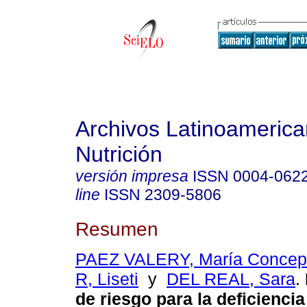
Archivos Latinoameric
Nutrición
versión impresa
ISSN
0004-062
line
ISSN
2309-5806
Resumen
PAEZ VALERY, María Concep
R, Liseti
y
DEL REAL, Sara
.
de riesgo para la deficienci