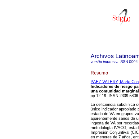
Archivos Latinoam
versão impressa
ISSN
0004
Resumo
PAEZ VALERY, María Con
Indicadores de riesgo pa
una comunidad marginal 
pp.12-19. ISSN 2309-5806
La deficiencia subclínica d
único indicador apropiado 
estado de VA en grupos vu
aparentemente sanos de u
ingesta de VA por recordat
metodología IVACG, estado 
Impresión Conjuntival (CIC
en menores de 7 años, ent