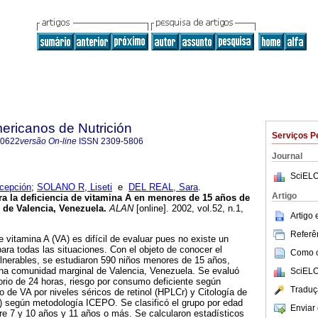
ericanos de Nutrición
Serviços P
-0622
versão On-line
ISSN
2309-5806
Journal
SciELO
cepción
;
SOLANO R, Liseti
e
DEL REAL, Sara
.
Artigo
ra la deficiencia de vitamina A en menores de 15 años de
de Valencia, Venezuela
.
ALAN
[online]. 2002, vol.52, n.1,
Artigo
.
Referên
e vitamina A (VA) es difícil de evaluar pues no existe un
para todas las situaciones. Con el objeto de conocer el
Como ci
lnerables, se estudiaron 590 niños menores de 15 años,
na comunidad marginal de Valencia, Venezuela. Se evaluó
SciELO
orio de 24 horas, riesgo por consumo deficiente según
Traduç
de VA por niveles séricos de retinol (HPLCr) y Citología de
) según metodología ICEPO. Se clasificó el grupo por edad
Enviar 
re 7 y 10 años y 11 años o más. Se calcularon estadísticos