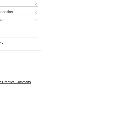
s
cionados
ar
nk
a Creative Commons