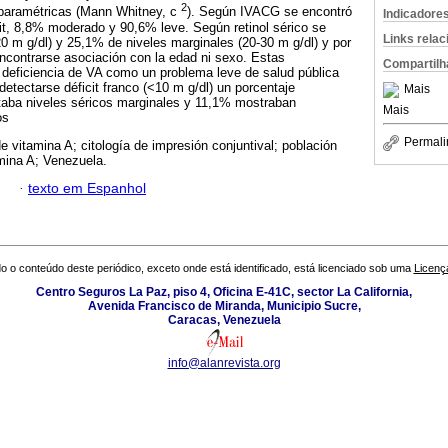
2
 paramétricas (Mann Whitney, c
). Según IVACG se encontró
Indicadore
cit, 8,8% moderado y 90,6% leve. Según retinol sérico se
Links rela
20 m g/dl) y 25,1% de niveles marginales (20-30 m g/dl) y por
encontrarse asociación con la edad ni sexo. Estas
Compartilh
la deficiencia de VA como un problema leve de salud pública
detectarse déficit franco (<10 m g/dl) un porcentaje
Mais
taba niveles séricos marginales y 11,1% mostraban
Mais
os
Permali
e vitamina A; citología de impresión conjuntival; población
tamina A; Venezuela.
·
texto em Espanhol
o o conteúdo deste periódico, exceto onde está identificado, está licenciado sob uma
Licenç
Centro Seguros La Paz, piso 4, Oficina E-41C, sector La California,
Avenida Francisco de Miranda, Municipio Sucre,
Caracas, Venezuela
info@alanrevista.org