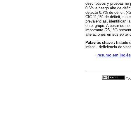
descriptivos y pruebas no
0,6% a riesgo alto de défi
detectó 0,7% de déficit (<
CIC 11,1% de déficit, sin 
prevalencias, identifican 
en el grupo. A pesar de no 
importante (25,1%) presen
alteraciones en sus epiteli
Palavras-chave :
Estado d
infantil; deficiencia de vi
·
resumo em Inglês
Tod