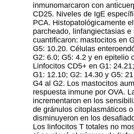
inmunomarcaron con anticuerp
CD25. Niveles de IgE específi
PCA. Histopatológicamente e
parcheado, linfangiectasias e i
cuantificaron: mastocitos en 
G5: 10.20. Células enteroendóc
G2: 6.0; G5: 4.2 y en epitelio c
Linfocitos CD5+ en G1: 24.21
G1: 12.10; G2: 14.30 y G5: 21.
G4 al G2. Los mastocitos aume
respuesta inmune por OVA. La
incrementaron en los sensibi
de gránulos citoplasmáticos o 
disminuyeron en los desafiado
Los linfocitos T totales no mos