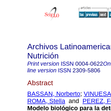
Archivos Latinoameric
Nutrición
Print version
ISSN
0004-0622
On
line version
ISSN
2309-5806
Abstract
BASSAN, Norberto
;
VINUESA,
ROMA, Stella
and
PEREZ, F
Modelo biológico para la de