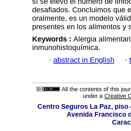
sí se elevó el número de linfo
desafiados. Concluimos que el
oralmente, es un modelo válid
presentes en los alimentos y 
Keywords :
Alergia alimentar
inmunohistoquímica.
·
abstract in English
·
All the contents of this jo
under a
Creative 
Centro Seguros La Paz, piso 4
Avenida Francisco d
Carac