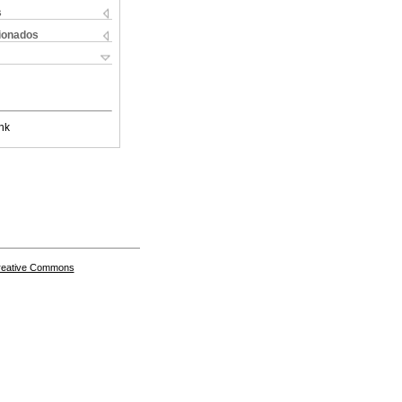
s
cionados
nk
Creative Commons