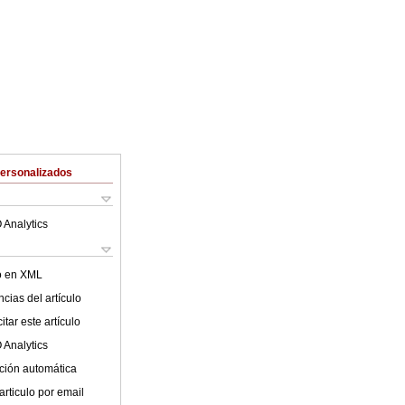
Personalizados
 Analytics
lo en XML
cias del artículo
tar este artículo
 Analytics
ción automática
articulo por email