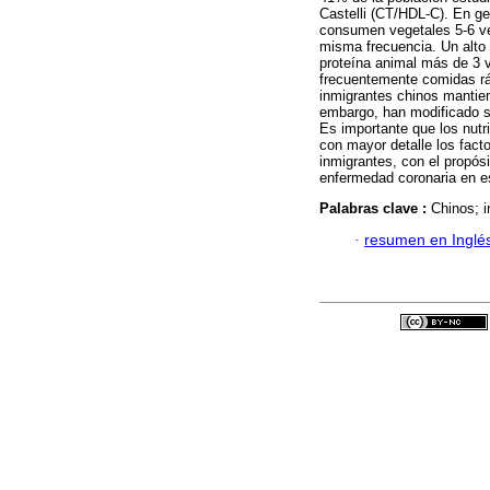
Castelli (CT/HDL-C). En ge
consumen vegetales 5-6 v
misma frecuencia. Un alto
proteína animal más de 3
frecuentemente comidas rá
inmigrantes chinos mantien
embargo, han modificado su
Es importante que los nutri
con mayor detalle los fact
inmigrantes, con el propós
enfermedad coronaria en e
Palabras clave :
Chinos; i
·
resumen en Inglé