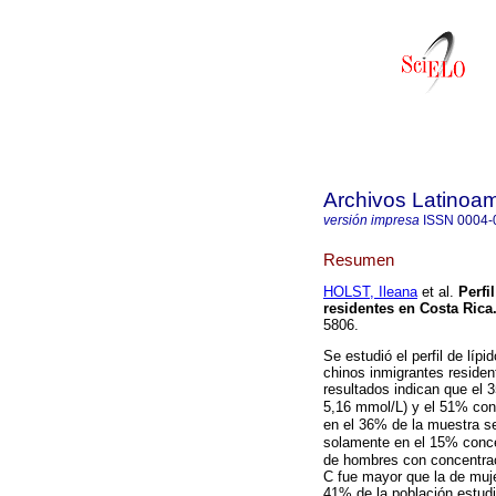
Archivos Latinoam
versión impresa
ISSN
0004-
Resumen
HOLST, Ileana
et al.
Perfi
residentes en Costa Rica
5806.
Se estudió el perfil de lí
chinos inmigrantes reside
resultados indican que el 
5,16 mmol/L) y el 51% con
en el 36% de la muestra se
solamente en el 15% conce
de hombres con concentrac
C fue mayor que la de mujer
41% de la población estudi