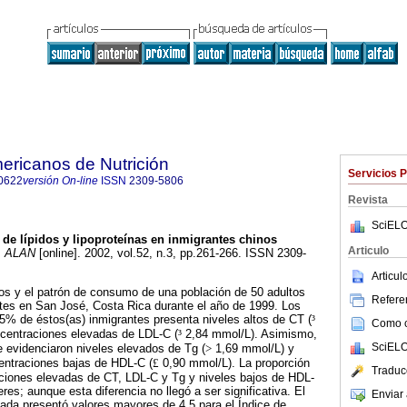
ericanos de Nutrición
Servicios 
0622
versión On-line
ISSN
2309-5806
Revista
SciELO
l de lípidos y lipoproteínas en inmigrantes chinos
Articulo
.
ALAN
[online]. 2002, vol.52, n.3, pp.261-266. ISSN 2309-
Articu
pidos y el patrón de consumo de una población de 50 adultos
Referen
ntes en San José, Costa Rica durante el año de 1999. Los
35% de éstos(as) inmigrantes presenta niveles altos de CT (
³
Como ci
centraciones elevadas de LDL-C (
³
2,84 mmol/L). Asimismo,
SciELO
 evidenciaron niveles elevados de Tg (
>
1,69 mmol/L) y
ntraciones bajas de HDL-C (
£
0,90 mmol/L). La proporción
Traduc
iones elevadas de CT, LDL-C y Tg y niveles bajos de HDL-
es; aunque esta diferencia no llegó a ser significativa. El
Enviar 
ada presentó valores mayores de 4,5 para el Índice de