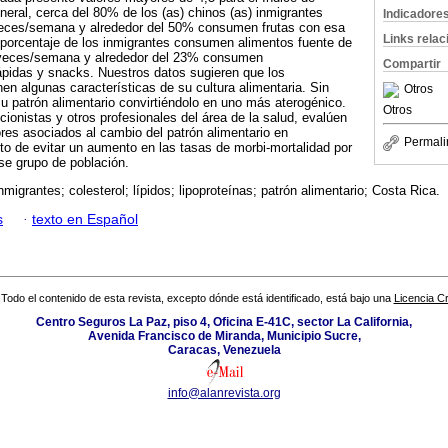
neral, cerca del 80% de los (as) chinos (as) inmigrantes
Indicadore
eces/semana y alrededor del 50% consumen frutas con esa
Links rela
 porcentaje de los inmigrantes consumen alimentos fuente de
 veces/semana y alrededor del 23% consumen
Compartir
pidas y snacks. Nuestros datos sugieren que los
en algunas características de su cultura alimentaria. Sin
Otros
 patrón alimentario convirtiéndolo en uno más aterogénico.
Otros
cionistas y otros profesionales del área de la salud, evalúen
ores asociados al cambio del patrón alimentario en
Permali
ito de evitar un aumento en las tasas de morbi-mortalidad por
se grupo de población.
nmigrantes; colesterol; lípidos; lipoproteínas; patrón alimentario; Costa Rica.
s
·
texto en Español
Todo el contenido de esta revista, excepto dónde está identificado, está bajo una
Licencia 
Centro Seguros La Paz, piso 4, Oficina E-41C, sector La California,
Avenida Francisco de Miranda, Municipio Sucre,
Caracas, Venezuela
info@alanrevista.org