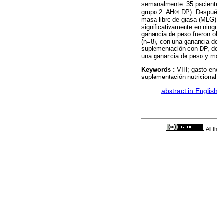
semanalmente. 35 paciente
grupo 2: AH
®
DP). Después
masa libre de grasa (MLG)
significativamente en ning
ganancia de peso fueron o
(n=8), con una ganancia d
suplementación con DP, de
una ganancia de peso y mas
Keywords :
VIH; gasto en
suplementación nutricional
·
abstract in Englis
All 