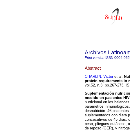
Archivos Latinoam
Print version
ISSN
0004-062
Abstract
CHARLIN, Victor
et al.
Nut
protein requirements in 
vol.52, n.3, pp.267-273. I
Suplementación nutricion
medido en pacientes HIV
nutricional en los balance
parámetros inmunológicos,
desnutrición. 46 pacientes
suplementados con dieta po
concecutivos de 45 días, c
peso, pliegues cutáneos, a
de reposo (GER), y nitróge