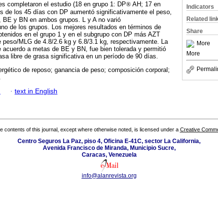
s completaron el estudio (18 en grupo 1: DP
®
AH; 17 en
Indicators
 de los 45 días con DP aumentó significativamente el peso,
Related lin
, BE y BN en ambos grupos. L y A no varió
uno de los grupos. Los mejores resultados en términos de
Share
btenidos en el grupo 1 y en el subgrupo con DP más AZT
e peso/MLG de 4.8/2.6 kg y 6.8/3.1 kg, respectivamente. La
More
 acuerdo a metas de BE y BN, fue bien tolerada y permitió
More
a libre de grasa significativa en un período de 90 días.
Permali
ergético de reposo; ganancia de peso; composición corporal;
.
h
·
text in English
the contents of this journal, except where otherwise noted, is licensed under a
Creative Common
Centro Seguros La Paz, piso 4, Oficina E-41C, sector La California,
Avenida Francisco de Miranda, Municipio Sucre,
Caracas, Venezuela
info@alanrevista.org