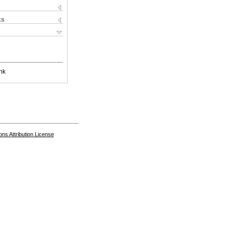
ks
nk
s Attribution License