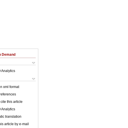
on Demand
 Analytics
 in xml format
 references
cite this article
 Analytics
ic translation
is article by e-mail