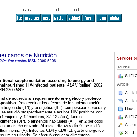
ericanos de Nutrición
Services 
2
On-line version
ISSN
2309-5806
Journal
SciELO
ritional supplementation according to energy and
Article
malnourished HIV-infected patients
.
ALAN
[online]. 2002,
SSN 2309-5806.
Article
al de acuerdo al requerimiento energético y proteico
Article
-positivo.
Para evaluar los efectos de la suplementación
s nitrogenado (BN) y energético (BE), composición corporal y
How to 
 se estudió prospectivamente a adultos HIV positivos con
 (4 mujeres y 42 hombres; 37±12 años), fueron
SciELO
limérica (DP), o alimentos habituales (AH), en 2 períodos
Automat
on un diseño cruzado. Al inicio, día 45 y día 90 se midió
lbuminemia (A), linfocitos CD4 y CD8 (L), gasto energético
Send th
no ureico urinario. Se efectuó encuesta alimentaria