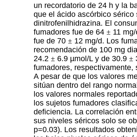
un recordatorio de 24 h y la ba
que el ácido ascórbico sérico 
dinitrofenilhidrazina. El cons
fumadores fue de 64
11 mg/d
±
fue de 70
12 mg/d. Los fuma
±
recomendación de 100 mg diar
24.2
6.9 µmol/L y de 30.9
±
±
fumadores, respectivamente, si
A pesar de que los valores m
sitúan dentro del rango normal
los valores normales reportad
los sujetos fumadores clasifi
deficiencia. La correlación e
sus niveles séricos solo se o
p=0.03). Los resultados obten