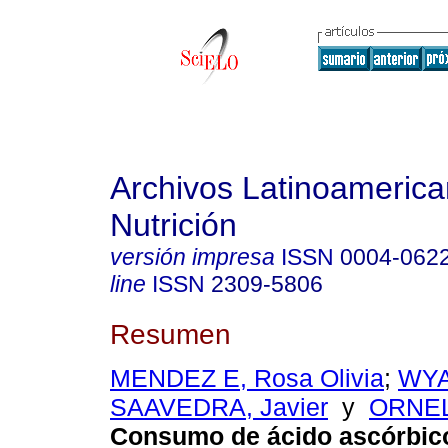
Archivos Latinoameric
Nutrición
versión impresa
ISSN
0004-062
line
ISSN
2309-5806
Resumen
MENDEZ E, Rosa Olivia
;
WYA
SAAVEDRA, Javier
y
ORNELA
Consumo de ácido ascórbico