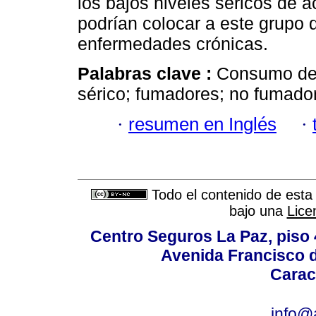
los bajos niveles séricos de 
podrían colocar a este grupo d
enfermedades crónicas.
Palabras clave :
Consumo de 
sérico; fumadores; no fumado
·
resumen en Inglés
·
Todo el contenido de esta 
bajo una
Lice
Centro Seguros La Paz, piso 4
Avenida Francisco d
Carac
info@a