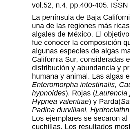
vol.52, n.4, pp.400-405. ISSN
La península de Baja Californ
una de las regiones más ricas
algales de México. El objetivo
fue conocer la composición q
algunas especies de algas ma
California Sur, consideradas
distribución y abundancia y p
humana y animal. Las algas e
Enteromorpha intestinalis, Ca
hypnoides
), Rojas (
Laurencia 
Hypnea valentiae
) y Parda(
Sa
Padina durvillaei, Hydroclath
Los ejemplares se secaron al 
cuchillas. Los resultados mos