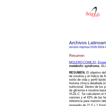
Archivos Latinoam
versión impresa
ISSN
0004-
Resumen
MOLERO-CONEJO, Empera
metabolic syndrome
.
AL
RESUMEN.
El objetivo de
de insulina y el Indice de 
estilo de vida y perfil lip
historia clínica detallada
nutricional. Dentro de los
de glicemia e insulina basa
VLDL-C. Se calcularon el 
varones y el 43% de las he
referencia para nuestro la
promedio de 21,5 ± 1,9 kg