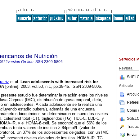
ericanos de Nutrición
Servicios 
0622
versión On-line
ISSN
2309-5806
Revista
SciELO
triz
et al.
Lean adolescents with increased risk for
Articulo
AN
[online]. 2003, vol.53, n.1, pp.39-46. ISSN 2309-5806.
Articu
l presente estudio fue determinar la relación entre los niveles
Masa Corporal (IMC), distribución de grasa corporal, dieta,
Referen
ídico en adolescentes. A cada adolescente se la realizó una
 (incluyendo estadío puberal), además de una encuesta
Como ci
 parámetros bioquímicos se determinaron en suero los niveles
l, colesterol total (CT), triglicéridos (TG), HDL-C, LDL-C, y
SciELO
HOMA-IR, y el HOMA-ß-cell. Se encontró que el 56% de los
Traduc
mbras tenía valores de insulina > 84pmol/L (valor de
boratorio). Un 37% de los adolescentes delgados, con un IMC
Enviar 
2
/m
, presentó niveles elevados de insulina, HOMA-IR, TG,