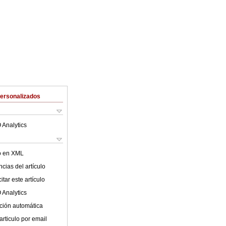
Personalizados
 Analytics
lo en XML
cias del artículo
tar este artículo
 Analytics
ción automática
articulo por email