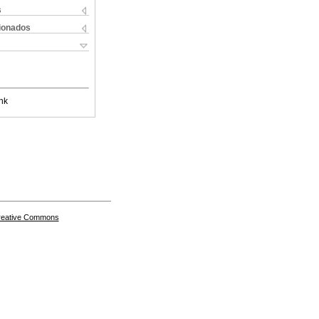
s
cionados
nk
Creative Commons