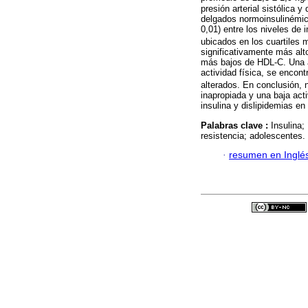
presión arterial sistólica 
delgados normoinsulinémico
0,01) entre los niveles de
ubicados en los cuartiles
significativamente más al
más bajos de HDL-C. Una al
actividad física, se enco
alterados. En conclusión,
inapropiada y una baja act
insulina y dislipidemias en
Palabras clave :
Insulina;
resistencia; adolescentes.
·
resumen en Inglé