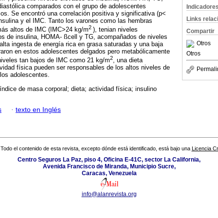
y diastólica comparados con el grupo de adolescentes
Indicadore
s. Se encontró una correlación positiva y significativa (p<
Links rela
 insulina y el IMC. Tanto los varones como las hembras
2
 más altos de IMC (IMC>24 kg/m
), tenian niveles
Compartir
tos de insulina, HOMA- ßcell y TG, acompañados de niveles
Otros
ta ingesta de energía rica en grasa saturadas y una baja
ntraron en estos adolescentes delgados pero metabólicamente
Otros
2
 niveles tan bajos de IMC como 21 kg/m
, una dieta
ividad física pueden ser responsables de los altos niveles de
Permali
 los adolescentes.
 índice de masa corporal; dieta; actividad física; insulino
s
·
texto en Inglés
Todo el contenido de esta revista, excepto dónde está identificado, está bajo una
Licencia 
Centro Seguros La Paz, piso 4, Oficina E-41C, sector La California,
Avenida Francisco de Miranda, Municipio Sucre,
Caracas, Venezuela
info@alanrevista.org