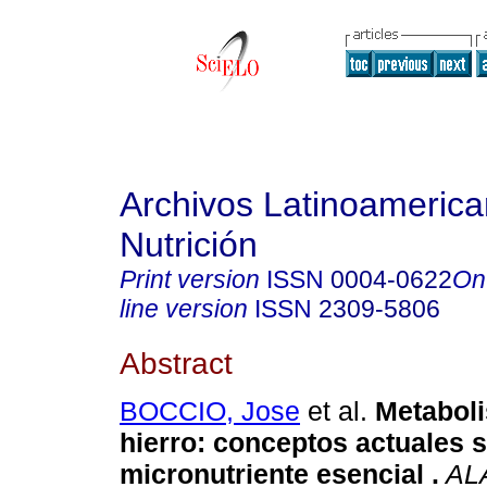
Archivos Latinoameric
Nutrición
Print version
ISSN
0004-0622
On
line version
ISSN
2309-5806
Abstract
BOCCIO, Jose
et al.
Metabol
hierro: conceptos actuales 
micronutriente esencial
.
AL