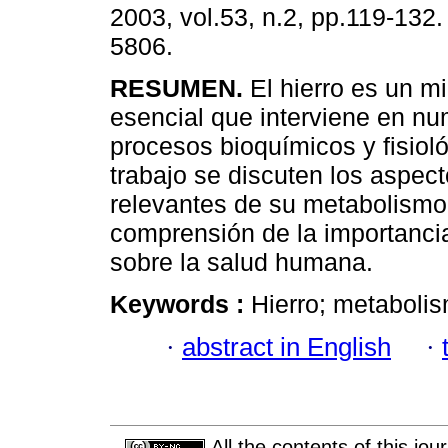
2003, vol.53, n.2, pp.119-132
5806.
RESUMEN.
El hierro es un mi
esencial que interviene en n
procesos bioquímicos y fisiol
trabajo se discuten los aspec
relevantes de su metabolismo 
comprensión de la importanci
sobre la salud humana.
Keywords :
Hierro; metaboli
·
abstract in English
·
All the contents of this jo