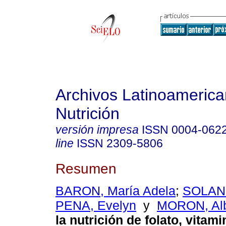
Archivos Latinoameric
Nutrición
versión impresa
ISSN
0004-062
line
ISSN
2309-5806
Resumen
BARON, María Adela
;
SOLANO
PENA, Evelyn
y
MORON, Al
la nutrición de folato, vitam