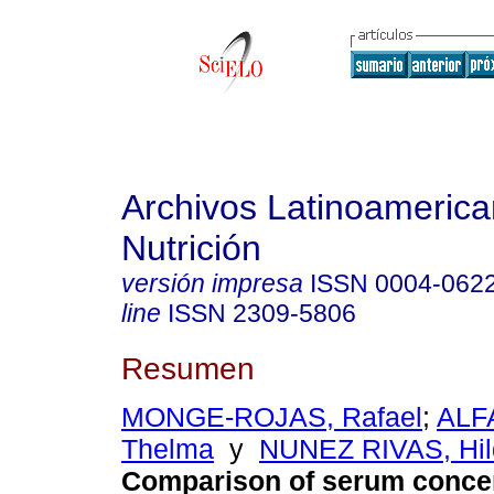
Archivos Latinoameric
Nutrición
versión impresa
ISSN
0004-062
line
ISSN
2309-5806
Resumen
MONGE-ROJAS, Rafael
;
ALF
Thelma
y
NUNEZ RIVAS, Hil
Comparison of serum concen