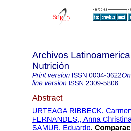
Archivos Latinoameric
Nutrición
Print version
ISSN
0004-0622
On
line version
ISSN
2309-5806
Abstract
URTEAGA RIBBECK, Carme
FERNANDES,, Anna Christin
SAMUR, Eduardo
.
Comparaci