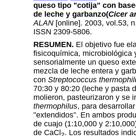
queso tipo "cotija" con bas
de leche y garbanzo(
Cicer a
ALAN
[online]. 2003, vol.53, 
ISSN 2309-5806.
RESUMEN.
El objetivo fue el
fisicoquímica, microbiológica 
sensorialmente un queso exten
mezcla de leche entera y gar
con
Streptococcus thermophil
70:30 y 80:20 (leche y pasta
molieron, pasteurizaron y se 
thermophilus
, para desarrolla
"extendidos". En ambos produc
de cuajo (1:10,000 y 2:10,000)
de CaCl
. Los resultados ind
2