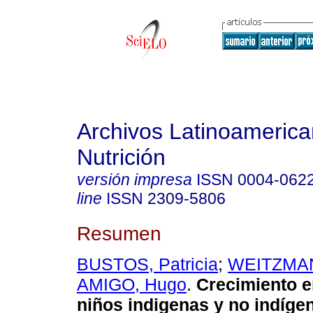
Archivos Latinoameric
Nutrición
versión impresa
ISSN
0004-062
line
ISSN
2309-5806
Resumen
BUSTOS, Patricia
;
WEITZMAN
AMIGO, Hugo
.
Crecimiento en
niños indigenas y no indíge