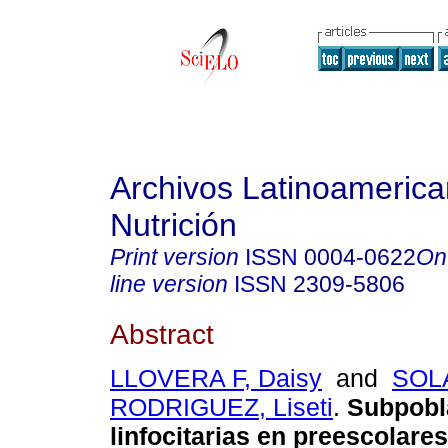
Archivos Latinoameric
Nutrición
Print version
ISSN
0004-0622
On
line version
ISSN
2309-5806
Abstract
LLOVERA F, Daisy
and
SOL
RODRIGUEZ, Liseti
.
Subpobl
linfocitarias en preescolar