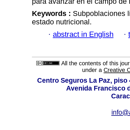
para avanzar en el campo de l
Keywords :
Subpoblaciones lin
estado nutricional.
·
abstract in English
·
All the contents of this jo
under a
Creative 
Centro Seguros La Paz, piso 4
Avenida Francisco d
Carac
info@a