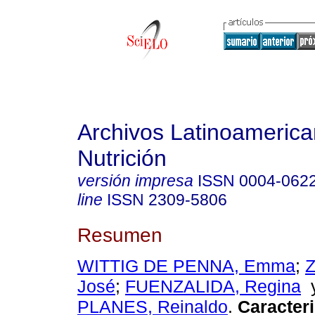
Archivos Latinoameric
Nutrición
versión impresa
ISSN
0004-062
line
ISSN
2309-5806
Resumen
WITTIG DE PENNA, Emma
;
Z
José
;
FUENZALIDA, Regina
PLANES, Reinaldo
.
Caracter