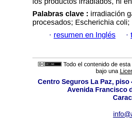
los productos irradiados, ni e
Palabras clave :
irradiación
procesados; Escherichia coli; 
·
resumen en Inglés
·
Todo el contenido de esta 
bajo una
Lice
Centro Seguros La Paz, piso 4
Avenida Francisco d
Carac
info@a