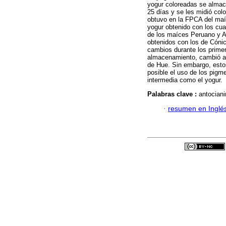
yogur coloreadas se almace
25 días y se les midió col
obtuvo en la FPCA del maí
yogur obtenido con los cua
de los maíces Peruano y Ar
obtenidos con los de Cóni
cambios durante los primer
almacenamiento, cambió a u
de Hue. Sin embargo, esto
posible el uso de los pigm
intermedia como el yogur.
Palabras clave :
antociani
·
resumen en Inglé