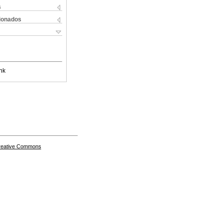
s
cionados
nk
Creative Commons