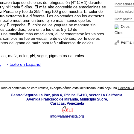
naron bajo condiciones de refrigeración (4° C ± 1) durante
Indicadore
or y pH cada 5 días. El más alto contenido de antocianinas se
z Peruano y fue de 259.4 mg/100 g de muestra. El color del
Links rela
tro extractos fue diferente. Los coloreados con los extractos
Compartir
rocillo mostraron un tono rojizo más intenso que los
co y Purepecha. El color de los yogures se mantuvo sin
Otros
os cuatro días, pero entre los días 5 y 10 de
Otros
na tonalidad más amarillenta, al incrementarse los valores
s cambios no fueron visualmente evidentes, por lo que es
Permali
entos del grano de maíz para teñir alimentos de acidez
nas; maíz; color; pH; yogur; pigmentos naturales.
s
·
texto en Español
Todo el contenido de esta revista, excepto dónde está identificado, está bajo una
Licencia 
Centro Seguros La Paz, piso 4, Oficina E-41C, sector La California,
Avenida Francisco de Miranda, Municipio Sucre,
Caracas, Venezuela
info@alanrevista.org