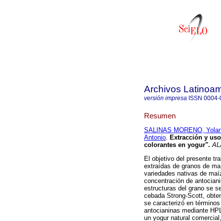
Archivos Latinoam
versión impresa
ISSN
0004-
Resumen
SALINAS MORENO, Yola
Antonio
.
Extracción y us
colorantes en yogur
"
.
AL
El objetivo del presente tr
extraídas de granos de ma
variedades nativas de maíz
concentración de antociani
estructuras del grano se 
cebada Strong-Scott, obten
se caracterizó en términos 
antocianinas mediante HPL
un yogur natural comercia