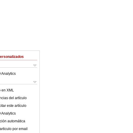
Personalizados
 Analytics
lo en XML
cias del artículo
tar este artículo
 Analytics
ción automática
articulo por email