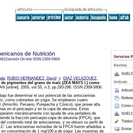
ericanos de Nutrición
Servicios 
0622
versión On-line
ISSN
2309-5806
Revista
SciELO
nda
;
RUBIO HERNANDEZ, David
y
DIAZ VELAZQUEZ,
Articulo
o de pigmentos del grano de maíz (ZEA MAYS l.) como
AN
[online]. 2005, vol.55, n.3, pp.293-298. ISSN 2309-5806.
Articu
abajo fue determinar el uso potencial de las antocianinas
Referen
íz, como colorantes en yogur. Se emplearon cuatro
 (Arrocillo, Peruano, Purepecha y Cónico), que posee alta
Como ci
nas en el pericarpio y en la capa de aleurona. Estas
separaron mecánicamente con ayuda de una perladora de
SciELO
iendo la fracción pericarpio-capa de aleurona (FPCA), que
Traduc
del contenido total de antocianinas, y se obtuvo su perfil de
C. Las antocianinas extraídas de la FPCA fueron añadidas a
Enviar 
l, en concentración de 1 mg/100 g de yogur. Las muestras de