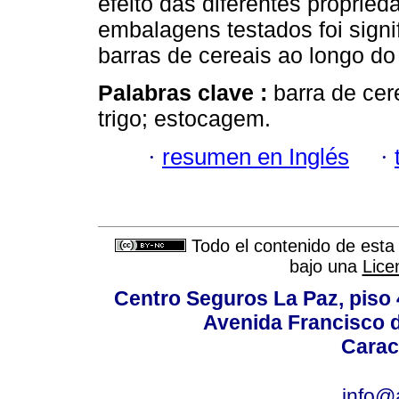
efeito das diferentes propried
embalagens testados foi signif
barras de cereais ao longo d
Palabras clave :
barra de cer
trigo; estocagem.
·
resumen en Inglés
·
Todo el contenido de esta 
bajo una
Lice
Centro Seguros La Paz, piso 4
Avenida Francisco d
Carac
info@a