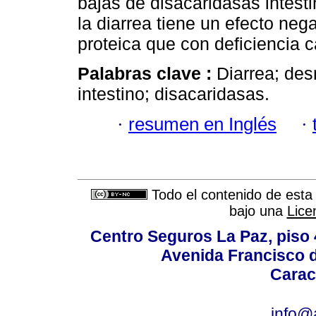
bajas de disacaridasas intest
la diarrea tiene un efecto neg
proteica que con deficiencia c
Palabras clave :
Diarrea; des
intestino; disacaridasas.
·
resumen en Inglés
·
Todo el contenido de esta 
bajo una
Lice
Centro Seguros La Paz, piso 4
Avenida Francisco d
Carac
info@a