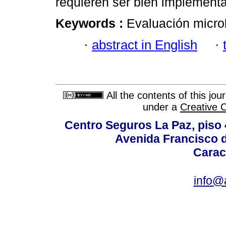
requieren ser bien implement
Keywords :
Evaluación micro
·
abstract in English
·
All the contents of this jo
under a
Creative 
Centro Seguros La Paz, piso 4
Avenida Francisco d
Carac
info@a