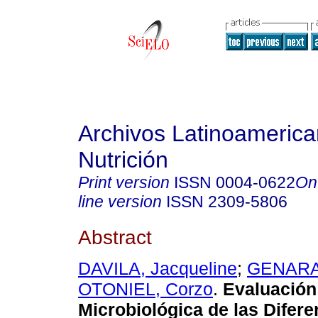
Archivos Latinoameric
Nutrición
Print version
ISSN
0004-0622
On
line version
ISSN
2309-5806
Abstract
DAVILA, Jacqueline
;
GENARA
OTONIEL, Corzo
.
Evaluación
Microbiológica de las Difer