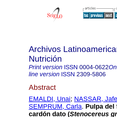
Archivos Latinoameric
Nutrición
Print version
ISSN
0004-0622
On
line version
ISSN
2309-5806
Abstract
EMALDI, Unai
;
NASSAR, Jafe
SEMPRUM, Carla
.
Pulpa del 
cardón dato (
Stenocereus g